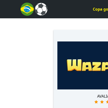
Skip
Skip
Melhores Casas de Apostas Esportivas comp
to
to
Veja agora um comparativo entre as principais
Copa go
navigation
content
Nosso site te mostra as principais opções de 
AVALI