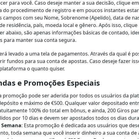
er para você. Caso deseje manter a sua decisão, clique em 
a do procedimento de registro e em poucos instantes esta
s campos com seu Nome, Sobrenome (Apelido), data de na
de residência, país, moeda local e gênero. Após isso, clique
r abaixo, são apenas informações básicas de contado, iden
s para manter sua conta segura.
será levado a uma tela de pagamentos. Através da qual é po
rir fundos para sua conta de apostas. Caso deseje fazer i
plataforma o quanto quiser.
ndas e Promoções Especiais
ta promoção pode ser aderida por todos os usuários da pla
epósito e máximo de €500. Qualquer valor depositado ent
ratuitamente 100% do total em bônus, e ainda, 200 Giros par
válidos por 10 dias e devem ser apostados todos os dias dur
e Semana
: Esta promoção é dedicada aos usuários que des
ponto, toda semana que você inserir dinheiro a sua conta d