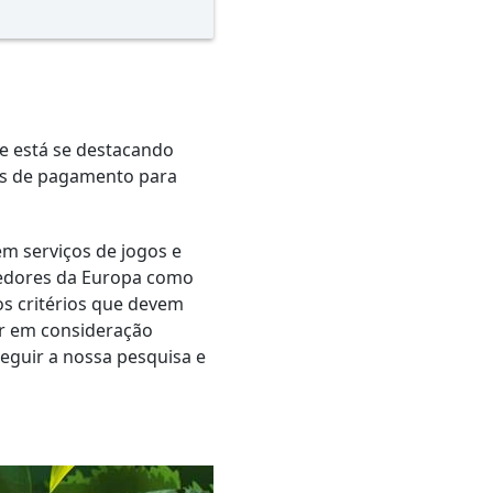
e está se destacando
dos de pagamento para
em serviços de jogos e
edores da Europa como
os critérios que devem
ar em consideração
eguir a nossa pesquisa e