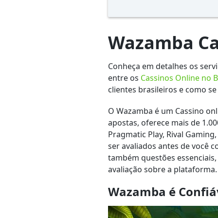
Wazamba Ca
Conheça em detalhes os serv
entre os
Cassinos Online no B
clientes brasileiros e como s
O Wazamba é um Cassino onlin
apostas, oferece mais de 1.0
Pragmatic Play, Rival Gaming,
ser avaliados antes de você c
também questões essenciais, 
avaliação sobre a plataforma.
Wazamba é Confiáve