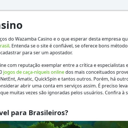
sino
iços do Wazamba Casino e o que esperar desta empresa qu
rasil
. Entenda se o site é confiável, se oferece bons méto
e cadastrar para ser um apostador.
e com reputação exemplar entre a crítica e especialistas 
00
jogos de caça-níqueis online
dos mais conceituados prov
 NetEnt, Amatic, QuickSpin e tantos outros. Porém, há outr
onsiderar abrir uma conta em serviços assim. É preciso lev
que muitas vezes são ignoradas pelos usuários. Confira à s
l para Brasileiros?