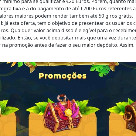
r mínimo para se qualificar é €20 Euros. Porém, quanto mai
regra fixa é a do pagamento de até €700 Euros referentes 
 valores maiores podem render também até 50 giros grátis.
l
: Já esta oferta, tem o objetivo de presentear os usuários 
uros. Qualquer valor acima disso é elegível para o recebime
lizado. Então, se você depositar mais que uma vez durante 
ver na promoção antes de fazer o seu maior depósito. Assim